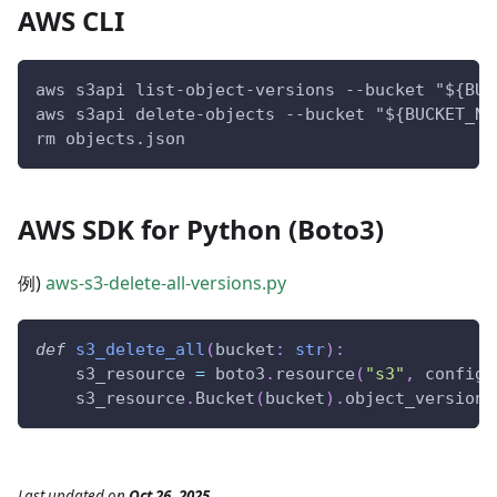
AWS CLI
aws s3api list-object-versions --bucket "${BUC
aws s3api delete-objects --bucket "${BUCKET_NA
rm objects.json
AWS SDK for Python (Boto3)
例)
aws-s3-delete-all-versions.py
def
s3_delete_all
(
bucket
:
str
)
:
    s3_resource 
=
 boto3
.
resource
(
"s3"
,
 config
=
    s3_resource
.
Bucket
(
bucket
)
.
object_versions
Last updated
on
Oct 26, 2025